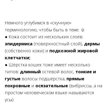
Немного углубимся в «скучную»
терминологию, чтобы быть в теме. ☺
● Кожа состоит из нескольких слоёв:
эпидермиса
(поверхностный слой),
дермы
(собственно кожи) и
подкожной жировой
клетчатки;
● Шёрстка кошек тоже имеет несколько
типов:
длинный
остевой волос,
тонкие и
густые
волосы подшёрстка,
прямые
покровные
и
осязательные
(вибриссы, а на
простом человеческом языке называются
усы)